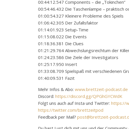
00:44:12.547 Components – die „Tokinchen“
00:54:46.432 Die Taschenlampe – praktisch o
01:00:54.327 Kleinere Probleme des Spiels
01:06:42.305 Der Zufallsfaktor
01:14:01.923 Setup-Time
01:15:08.022 Die Events
01:18:36.381 Die Clues
01:21:29.764 Abwechslungsreichtum der Kille
01:24:23.586 Die Ziele der Investigators
01:25:17.950 Insert
01:33:08.709 Spielspaß mit verschiedenen G
01:40:09.531 Fazit
Mehr Infos & Abo:
www.brettzeit-podcast.de
Discord:
https://discord.gg/QPGhGYCWdK
Folgt uns auch auf Insta und Twitter:
https://
https://twitter.com/brettzeitpod
Feedback per Mail?
post@brettzeit-podcast.
Du hast Lust dich mit uns und der Communit