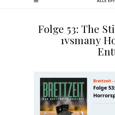
ALLE EP
Folge 53: The St
1vsmany Ho
Ent