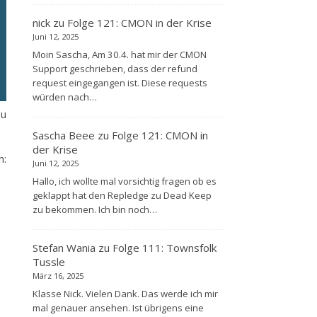
nick
zu
Folge 121: CMON in der Krise
Juni 12, 2025
Moin Sascha, Am 30.4. hat mir der CMON
Support geschrieben, dass der refund
request eingegangen ist. Diese requests
würden nach…
zu
Sascha Beee
zu
Folge 121: CMON in
der Krise
:
Juni 12, 2025
Hallo, ich wollte mal vorsichtig fragen ob es
geklappt hat den Repledge zu Dead Keep
zu bekommen. Ich bin noch…
Stefan Wania
zu
Folge 111: Townsfolk
Tussle
März 16, 2025
Klasse Nick. Vielen Dank. Das werde ich mir
mal genauer ansehen. Ist übrigens eine