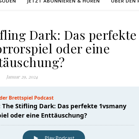
ISODEN
JETZT ABONNIEREN & HÖREN
ÜBER DEN
ifling Dark: Das perfekte
rrorspiel oder eine
täuschung?
Januar 29, 2024