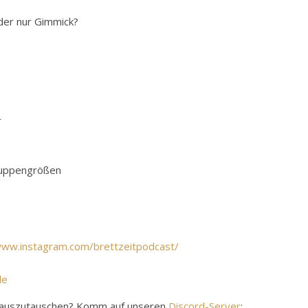
der nur Gimmick?
r
ruppengrößen
www.instagram.com/brettzeitpodcast/
de
y auszutauschen? Komm auf unseren
Discord-Server
: