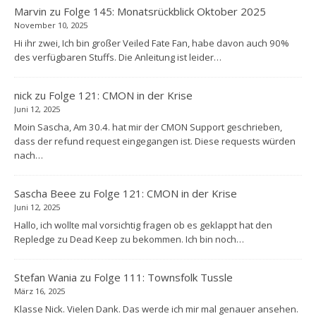
Marvin
zu
Folge 145: Monatsrückblick Oktober 2025
November 10, 2025
Hi ihr zwei, Ich bin großer Veiled Fate Fan, habe davon auch 90%
des verfügbaren Stuffs. Die Anleitung ist leider…
nick
zu
Folge 121: CMON in der Krise
Juni 12, 2025
Moin Sascha, Am 30.4. hat mir der CMON Support geschrieben,
dass der refund request eingegangen ist. Diese requests würden
nach…
Sascha Beee
zu
Folge 121: CMON in der Krise
Juni 12, 2025
Hallo, ich wollte mal vorsichtig fragen ob es geklappt hat den
Repledge zu Dead Keep zu bekommen. Ich bin noch…
Stefan Wania
zu
Folge 111: Townsfolk Tussle
März 16, 2025
Klasse Nick. Vielen Dank. Das werde ich mir mal genauer ansehen.