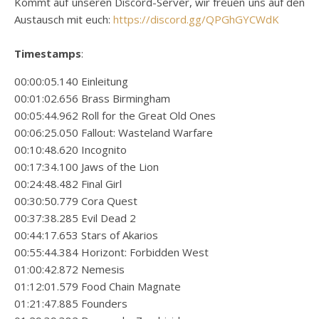
Kommt auf unseren Discord-Server, wir freuen uns auf den
Austausch mit euch:
https://discord.gg/QPGhGYCWdK
Timestamps
:
00:00:05.140 Einleitung
00:01:02.656 Brass Birmingham
00:05:44.962 Roll for the Great Old Ones
00:06:25.050 Fallout: Wasteland Warfare
00:10:48.620 Incognito
00:17:34.100 Jaws of the Lion
00:24:48.482 Final Girl
00:30:50.779 Cora Quest
00:37:38.285 Evil Dead 2
00:44:17.653 Stars of Akarios
00:55:44.384 Horizont: Forbidden West
01:00:42.872 Nemesis
01:12:01.579 Food Chain Magnate
01:21:47.885 Founders