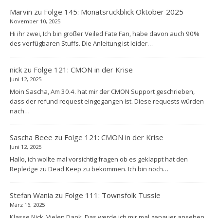
Marvin
zu
Folge 145: Monatsrückblick Oktober 2025
November 10, 2025
Hi ihr zwei, Ich bin großer Veiled Fate Fan, habe davon auch 90%
des verfügbaren Stuffs. Die Anleitung ist leider…
nick
zu
Folge 121: CMON in der Krise
Juni 12, 2025
Moin Sascha, Am 30.4. hat mir der CMON Support geschrieben,
dass der refund request eingegangen ist. Diese requests würden
nach…
Sascha Beee
zu
Folge 121: CMON in der Krise
Juni 12, 2025
Hallo, ich wollte mal vorsichtig fragen ob es geklappt hat den
Repledge zu Dead Keep zu bekommen. Ich bin noch…
Stefan Wania
zu
Folge 111: Townsfolk Tussle
März 16, 2025
Klasse Nick. Vielen Dank. Das werde ich mir mal genauer ansehen.