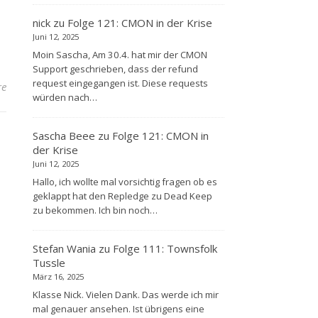
nick
zu
Folge 121: CMON in der Krise
Juni 12, 2025
Moin Sascha, Am 30.4. hat mir der CMON
Support geschrieben, dass der refund
request eingegangen ist. Diese requests
re
würden nach…
Sascha Beee
zu
Folge 121: CMON in
der Krise
Juni 12, 2025
Hallo, ich wollte mal vorsichtig fragen ob es
geklappt hat den Repledge zu Dead Keep
zu bekommen. Ich bin noch…
Stefan Wania
zu
Folge 111: Townsfolk
Tussle
März 16, 2025
Klasse Nick. Vielen Dank. Das werde ich mir
mal genauer ansehen. Ist übrigens eine