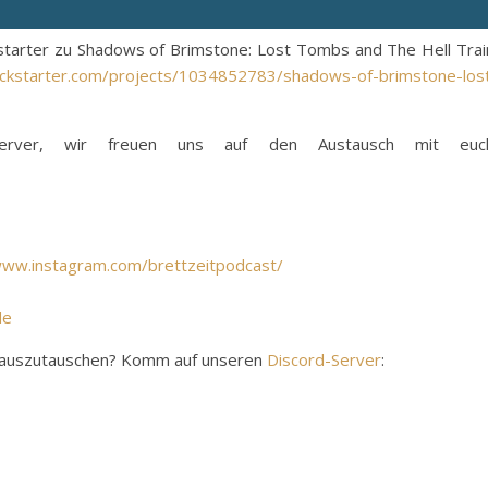
kstarter zu Shadows of Brimstone: Lost Tombs and The Hell Trai
ickstarter.com/projects/1034852783/shadows-of-brimstone-los
erver, wir freuen uns auf den Austausch mit euch
www.instagram.com/brettzeitpodcast/
de
y auszutauschen? Komm auf unseren
Discord-Server
: