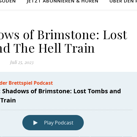
ISODEN
JETZT ABONNIEREN & HÖREN
ÜBER DEN
ows of Brimstone: Lost
d The Hell Train
Juli 25, 2023