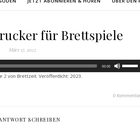
ISODEN
JETZT ABONNIEREN & HÖREN
ÜBER DEN
rucker für Brettspiele
März 17, 2023
Pfeiltast
00:00
Hoch/Ru
e 2 von Brettzeit. Veröffentlicht: 2023.
benutzen
um
die
0 Kommenta
Lautstär
zu
regeln.
 ANTWORT SCHREIBEN