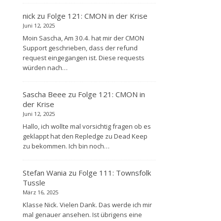
nick
zu
Folge 121: CMON in der Krise
Juni 12, 2025
Moin Sascha, Am 30.4. hat mir der CMON
Support geschrieben, dass der refund
request eingegangen ist. Diese requests
würden nach…
Sascha Beee
zu
Folge 121: CMON in
der Krise
Juni 12, 2025
Hallo, ich wollte mal vorsichtig fragen ob es
geklappt hat den Repledge zu Dead Keep
zu bekommen. Ich bin noch…
Stefan Wania
zu
Folge 111: Townsfolk
Tussle
März 16, 2025
Klasse Nick. Vielen Dank. Das werde ich mir
mal genauer ansehen. Ist übrigens eine