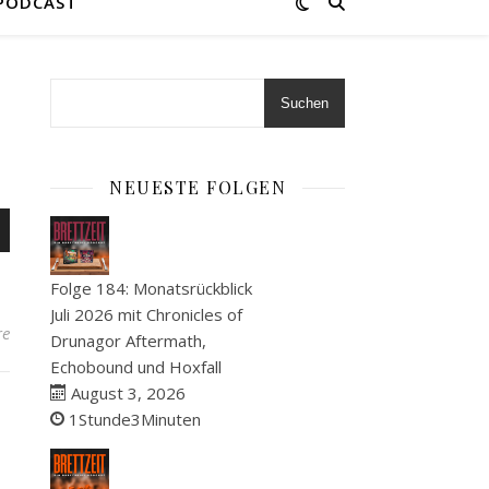
 PODCAST
Suchen
NEUESTE FOLGEN
en
nter
,
Folge 184: Monatsrückblick
Juli 2026 mit Chronicles of
re
Drunagor Aftermath,
ke
Echobound und Hoxfall
August 3, 2026
1Stunde3Minuten