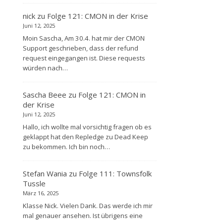
nick
zu
Folge 121: CMON in der Krise
Juni 12, 2025
Moin Sascha, Am 30.4. hat mir der CMON
Support geschrieben, dass der refund
request eingegangen ist. Diese requests
würden nach…
Sascha Beee
zu
Folge 121: CMON in
der Krise
Juni 12, 2025
Hallo, ich wollte mal vorsichtig fragen ob es
geklappt hat den Repledge zu Dead Keep
zu bekommen. Ich bin noch…
Stefan Wania
zu
Folge 111: Townsfolk
Tussle
März 16, 2025
Klasse Nick. Vielen Dank. Das werde ich mir
mal genauer ansehen. Ist übrigens eine