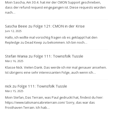
Moin Sascha, Am 30.4. hat mir der CMON Support geschrieben,
dass der refund request eingegangen ist. Diese requests würden
nach…
Sascha Beee
zu
Folge 121: CMON in der Krise
Juni 12, 2025
Hallo, ich wollte mal vorsichtig fragen ob es geklappt hat den
Repledge zu Dead Keep zu bekommen. Ich bin noch…
Stefan Wania
zu
Folge 111: Townsfolk Tussle
März 16, 2025
Klasse Nick. Vielen Dank. Das werde ich mir mal genauer ansehen.
Ist übrigens eine sehr interessanten Folge, auch wenn ich…
nick
zu
Folge 111: Townsfolk Tussle
März 15, 2025
Moin Stefan, Das Terrain, was Paul gedruckt hat, findest du hier:
https://www.talismansabreterrain.com/ Sorry, das war das
Frosthaven Terrain. Ich hab…