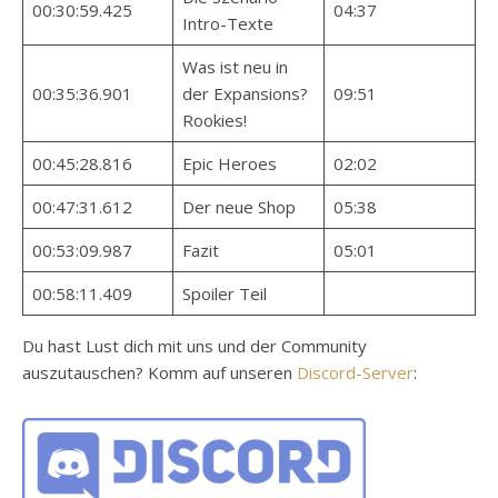
00:30:59.425
04:37
Intro-Texte
Was ist neu in
00:35:36.901
der Expansions?
09:51
Rookies!
00:45:28.816
Epic Heroes
02:02
00:47:31.612
Der neue Shop
05:38
00:53:09.987
Fazit
05:01
00:58:11.409
Spoiler Teil
Du hast Lust dich mit uns und der Community
auszutauschen? Komm auf unseren
Discord-Server
: