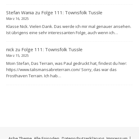
Stefan Wania
zu
Folge 111: Townsfolk Tussle
März 16, 2025
Klasse Nick. Vielen Dank. Das werde ich mir mal genauer ansehen.
Ist übrigens eine sehr interessanten Folge, auch wenn ich…
nick
zu
Folge 111: Townsfolk Tussle
März 15, 2025
Moin Stefan, Das Terrain, was Paul gedruckt hat, findest du hier:
https://www.talismansabreterrain.com/ Sorry, das war das
Frosthaven Terrain. Ich hab…
Ashe Theme
Alle Episoden
Datenschutzerklärung
Impressum