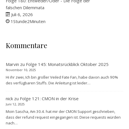
Folge 180: Entweder/Oder - Die Folge der
falschen Dilemmata
Juli 6, 2026
1Stunde2Minuten
Kommentare
Marvin
zu
Folge 145: Monatsrückblick Oktober 2025
November 10, 2025
Hi ihr zwei, Ich bin großer Veiled Fate Fan, habe davon auch 90%
des verfügbaren Stuffs. Die Anleitung ist leider…
nick
zu
Folge 121: CMON in der Krise
Juni 12, 2025
Moin Sascha, Am 30.4. hat mir der CMON Support geschrieben,
dass der refund request eingegangen ist. Diese requests würden
nach…