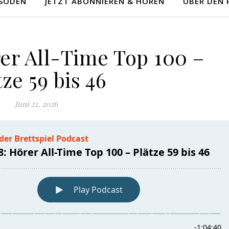
ISODEN
JETZT ABONNIEREN & HÖREN
ÜBER DEN
rer All-Time Top 100 –
tze 59 bis 46
Juni 22, 2026