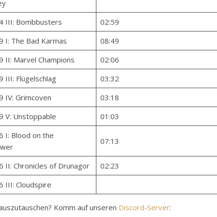
ey
4 III: Bombbusters
02:59
49 I: The Bad Karmas
08:49
9 II: Marvel Champions
02:06
9 III: Flügelschlag
03:32
9 IV: Grimcoven
03:18
49 V: Unstoppable
01:03
6 I: Blood on the
07:13
ower
6 II: Chronicles of Drunagor
02:23
6 III: Cloudspire
y auszutauschen? Komm auf unseren
Discord-Server
: