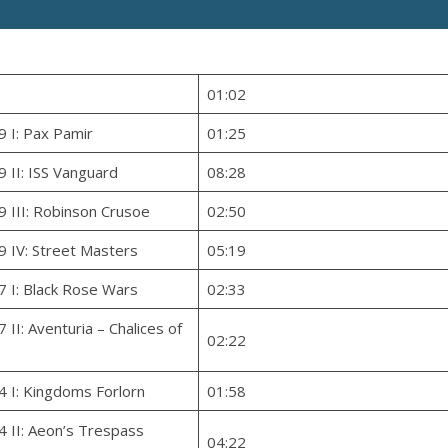
01:02
9 I: Pax Pamir
01:25
9 II: ISS Vanguard
08:28
9 III: Robinson Crusoe
02:50
9 IV: Street Masters
05:19
7 I: Black Rose Wars
02:33
7 II: Aventuria – Chalices of
02:22
4 I: Kingdoms Forlorn
01:58
4 II: Aeon’s Trespass
04:22