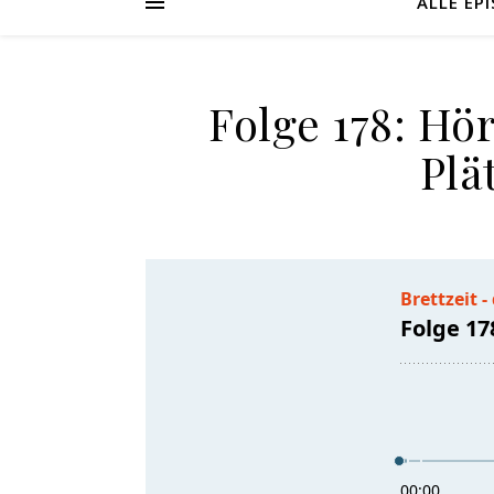
ALLE EP
Folge 178: Hö
Plä