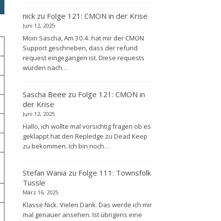
nick
zu
Folge 121: CMON in der Krise
Juni 12, 2025
Moin Sascha, Am 30.4. hat mir der CMON
Support geschrieben, dass der refund
request eingegangen ist. Diese requests
würden nach…
Sascha Beee
zu
Folge 121: CMON in
der Krise
Juni 12, 2025
Hallo, ich wollte mal vorsichtig fragen ob es
geklappt hat den Repledge zu Dead Keep
zu bekommen. Ich bin noch…
Stefan Wania
zu
Folge 111: Townsfolk
Tussle
März 16, 2025
Klasse Nick. Vielen Dank. Das werde ich mir
mal genauer ansehen. Ist übrigens eine