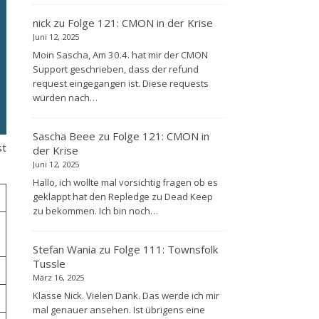
nick
zu
Folge 121: CMON in der Krise
Juni 12, 2025
Moin Sascha, Am 30.4. hat mir der CMON
Support geschrieben, dass der refund
request eingegangen ist. Diese requests
würden nach…
Sascha Beee
zu
Folge 121: CMON in
st
der Krise
Juni 12, 2025
Hallo, ich wollte mal vorsichtig fragen ob es
geklappt hat den Repledge zu Dead Keep
zu bekommen. Ich bin noch…
Stefan Wania
zu
Folge 111: Townsfolk
Tussle
März 16, 2025
Klasse Nick. Vielen Dank. Das werde ich mir
mal genauer ansehen. Ist übrigens eine