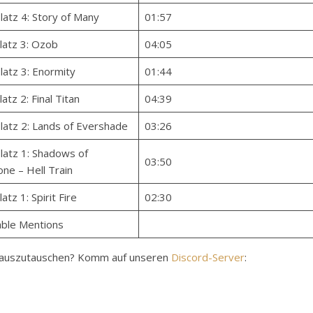
latz 4: Story of Many
01:57
latz 3: Ozob
04:05
latz 3: Enormity
01:44
atz 2: Final Titan
04:39
latz 2: Lands of Evershade
03:26
latz 1: Shadows of
03:50
ne – Hell Train
atz 1: Spirit Fire
02:30
ble Mentions
y auszutauschen? Komm auf unseren
Discord-Server
: