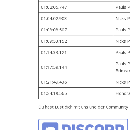
01:02:05.747
Pauls P
01:04:02.903
Nicks P
01:08:08.507
Pauls P
01:09:53.152
Nicks Pl
01:14:33.121
Pauls P
Pauls P
01:17:59.144
Brimsto
01:21:49.436
Nicks Pl
01:24:19.565
Honora
Du hast Lust dich mit uns und der Communit