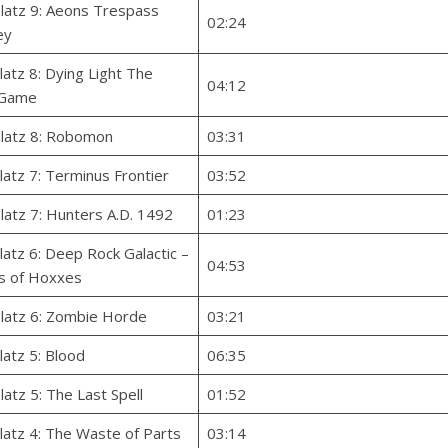
latz 9: Aeons Trespass
02:24
ey
latz 8: Dying Light The
04:12
 Game
Platz 8: Robomon
03:31
latz 7: Terminus Frontier
03:52
latz 7: Hunters A.D. 1492
01:23
latz 6: Deep Rock Galactic –
04:53
s of Hoxxes
Platz 6: Zombie Horde
03:21
latz 5: Blood
06:35
latz 5: The Last Spell
01:52
latz 4: The Waste of Parts
03:14