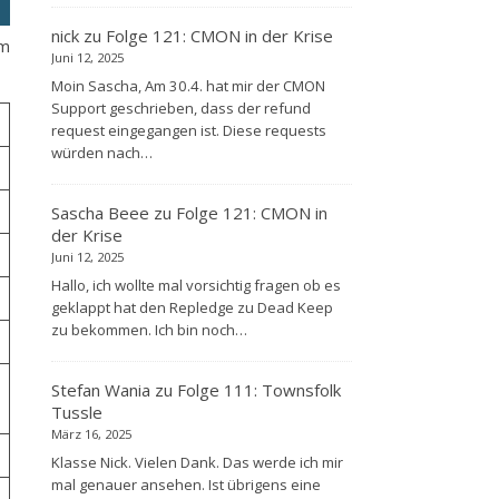
nick
zu
Folge 121: CMON in der Krise
im
Juni 12, 2025
Moin Sascha, Am 30.4. hat mir der CMON
Support geschrieben, dass der refund
request eingegangen ist. Diese requests
würden nach…
Sascha Beee
zu
Folge 121: CMON in
der Krise
Juni 12, 2025
Hallo, ich wollte mal vorsichtig fragen ob es
geklappt hat den Repledge zu Dead Keep
zu bekommen. Ich bin noch…
Stefan Wania
zu
Folge 111: Townsfolk
Tussle
März 16, 2025
Klasse Nick. Vielen Dank. Das werde ich mir
mal genauer ansehen. Ist übrigens eine