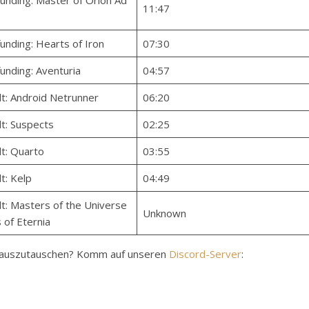
unding: Master of Orion Ad
11:47
nding: Hearts of Iron
07:30
unding: Aventuria
04:57
t: Android Netrunner
06:20
t: Suspects
02:25
t: Quarto
03:55
t: Kelp
04:49
t: Masters of the Universe
Unknown
s of Eternia
y auszutauschen? Komm auf unseren
Discord-Server
: