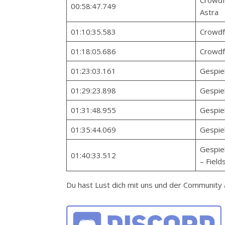
Crowdf
00:58:47.749
Astra
01:10:35.583
Crowdfu
01:18:05.686
Crowdf
01:23:03.161
Gespiel
01:29:23.898
Gespiel
01:31:48.955
Gespiel
01:35:44.069
Gespiel
Gespiel
01:40:33.512
– Field
Du hast Lust dich mit uns und der Communit