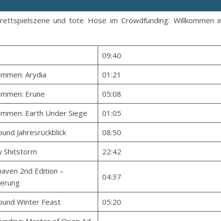
Brettspielszene und tote Hose im Crowdfunding: Willkommen 
09:40
mmen: Arydia
01:21
mmen: Erune
05:08
mmen: Earth Under Siege
01:05
und Jahresrückblick
08:50
 Shitstorm
22:42
aven 2nd Edition –
04:37
erung
und Winter Feast
05:20