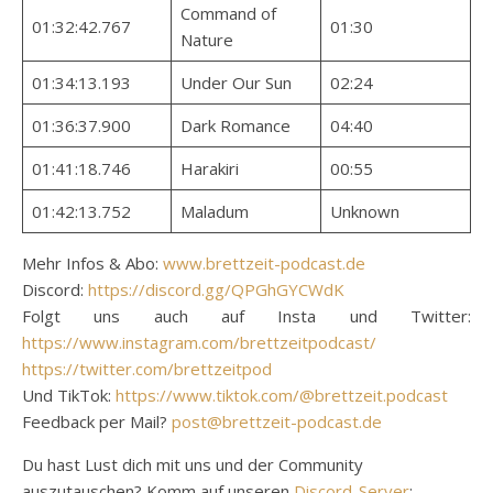
Command of
01:32:42.767
01:30
Nature
01:34:13.193
Under Our Sun
02:24
01:36:37.900
Dark Romance
04:40
01:41:18.746
Harakiri
00:55
01:42:13.752
Maladum
Unknown
Mehr Infos & Abo:
www.brettzeit-podcast.de
Discord:
https://discord.gg/QPGhGYCWdK
Folgt uns auch auf Insta und Twitter:
https://www.instagram.com/brettzeitpodcast/
https://twitter.com/brettzeitpod
Und TikTok:
https://www.tiktok.com/@brettzeit.podcast
Feedback per Mail?
post@brettzeit-podcast.de
Du hast Lust dich mit uns und der Community
auszutauschen? Komm auf unseren
Discord-Server
: