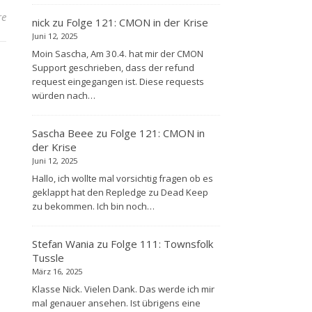
re
nick
zu
Folge 121: CMON in der Krise
Juni 12, 2025
Moin Sascha, Am 30.4. hat mir der CMON
Support geschrieben, dass der refund
request eingegangen ist. Diese requests
würden nach…
Sascha Beee
zu
Folge 121: CMON in
der Krise
Juni 12, 2025
Hallo, ich wollte mal vorsichtig fragen ob es
geklappt hat den Repledge zu Dead Keep
zu bekommen. Ich bin noch…
Stefan Wania
zu
Folge 111: Townsfolk
Tussle
März 16, 2025
Klasse Nick. Vielen Dank. Das werde ich mir
mal genauer ansehen. Ist übrigens eine