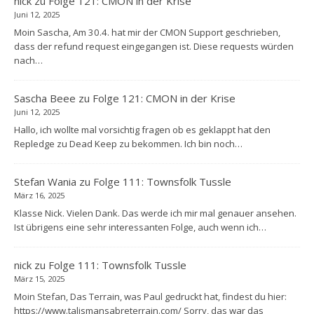
nick
zu
Folge 121: CMON in der Krise
Juni 12, 2025
Moin Sascha, Am 30.4. hat mir der CMON Support geschrieben,
dass der refund request eingegangen ist. Diese requests würden
nach…
Sascha Beee
zu
Folge 121: CMON in der Krise
Juni 12, 2025
Hallo, ich wollte mal vorsichtig fragen ob es geklappt hat den
Repledge zu Dead Keep zu bekommen. Ich bin noch…
Stefan Wania
zu
Folge 111: Townsfolk Tussle
März 16, 2025
Klasse Nick. Vielen Dank. Das werde ich mir mal genauer ansehen.
Ist übrigens eine sehr interessanten Folge, auch wenn ich…
nick
zu
Folge 111: Townsfolk Tussle
März 15, 2025
Moin Stefan, Das Terrain, was Paul gedruckt hat, findest du hier:
https://www.talismansabreterrain.com/ Sorry, das war das